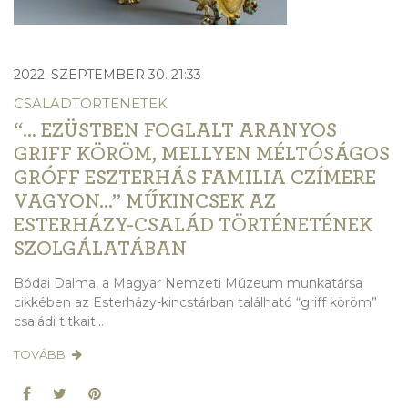
2022. SZEPTEMBER 30. 21:33
CSALADTORTENETEK
“… EZÜSTBEN FOGLALT ARANYOS
GRIFF KÖRÖM, MELLYEN MÉLTÓSÁGOS G
RÓFF ESZTERHÁS FAMILIA CZÍMERE VA
GYON…” MŰKINCSEK AZ ES
TERHÁZY-CSALÁD TÖRTÉNETÉNEK SZ
OLGÁLATÁBAN
Bódai Dalma, a Magyar Nemzeti Múzeum munkatársa
cikkében az Esterházy-kincstárban található “griff köröm”
családi titkait...
TOVÁBB