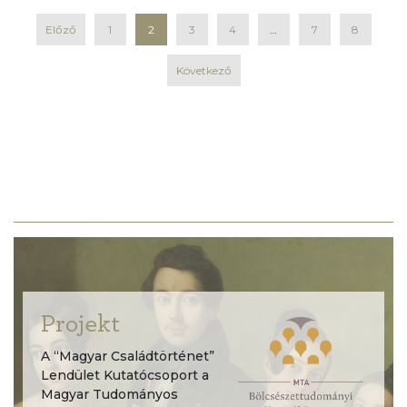
Előző
1
2
3
4
…
7
8
Következő
Projekt
A “Magyar Családtörténet”
Lendület Kutatócsoport a
Magyar Tudományos