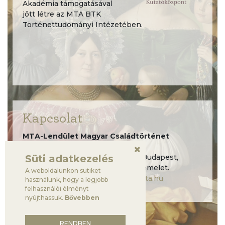
Akadémia támogatásával
jött létre az MTA BTK
Történettudományi Intézetében.
Kapcsolat
MTA-Lendület Magyar Családtörténet
kutatócsoport,
Süti adatkezelés
Humán Tudományok Háza, 1097 Budapest,
Tóth Kálmán utca 4., B. épület, 4. emelet.
A weboldalunkon sütiket
lendulet.csaladtortenetek@btk.mta.hu
használunk, hogy a legjobb
felhasználói élményt
nyújthassuk.
Bővebben
RENDBEN