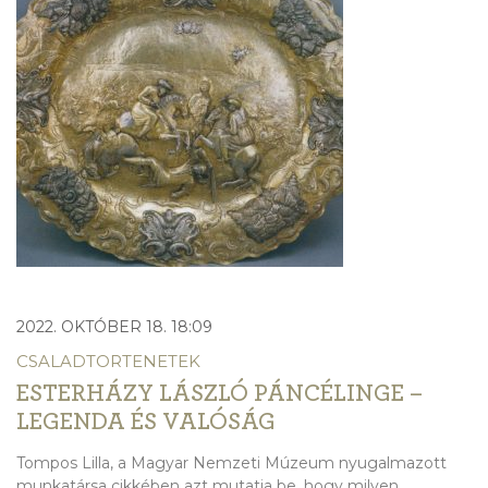
2022. OKTÓBER 18. 18:09
CSALADTORTENETEK
ESTERHÁZY LÁSZLÓ PÁNCÉLINGE –
LEGENDA ÉS VALÓSÁG
Tompos Lilla, a Magyar Nemzeti Múzeum nyugalmazott
munkatársa cikkében azt mutatja be, hogy milyen