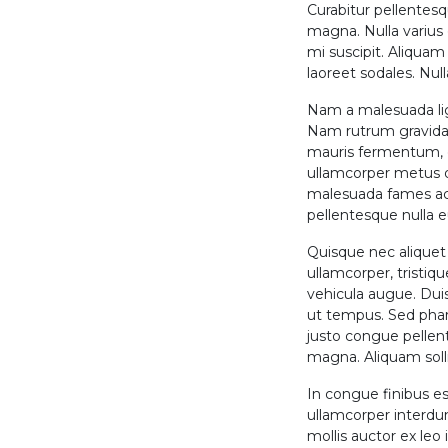
Curabitur pellentesq
magna. Nulla varius 
mi suscipit. Aliquam
laoreet sodales. Null
Nam a malesuada ligu
Nam rutrum gravida 
mauris fermentum, c
ullamcorper metus qu
malesuada fames ac 
pellentesque nulla 
Quisque nec aliquet 
ullamcorper, tristiq
vehicula augue. Du
ut tempus. Sed phare
justo congue pellen
magna. Aliquam solli
In congue finibus est
ullamcorper interdu
mollis auctor ex leo