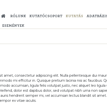
RÓLUNK
KUTATÓCSOPORT
KUTATÁS
ADATBÁZI
ESEMÉNYEK
t amet, consectetur adipiscing elit. Nulla pellentesque dui mauri
mmodo mi efficitur in. Quisque pretium lacinia nisi ac faucibus.
do accumsan, ligula felis volutpat justo, nec aliquet leo ligula 
eleifend, dolor est dapibus dolor, sed volutpat nibh urna non sapien
Mauris hendrerit semper mi, vel accumsan lectus blandit sit amet.
tempor ex vitae iaculis.