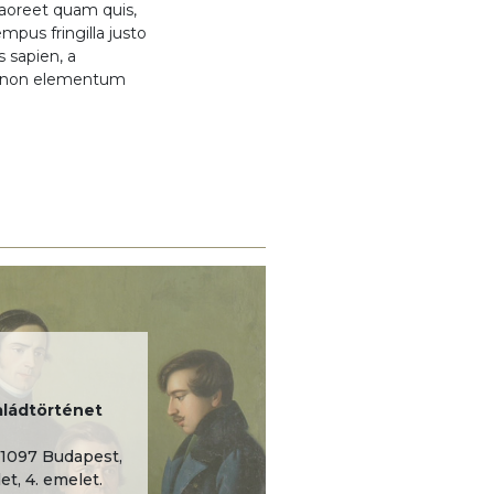
 laoreet quam quis,
mpus fringilla justo
s sapien, a
m, non elementum
ládtörténet
1097 Budapest,
et, 4. emelet.