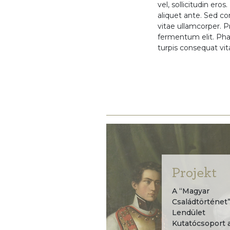
vel, sollicitudin er
aliquet ante. Sed co
vitae ullamcorper. Pr
fermentum elit. Pha
turpis consequat vit
Projekt
A “Magyar
Családtörténet
Lendület
Kutatócsoport 