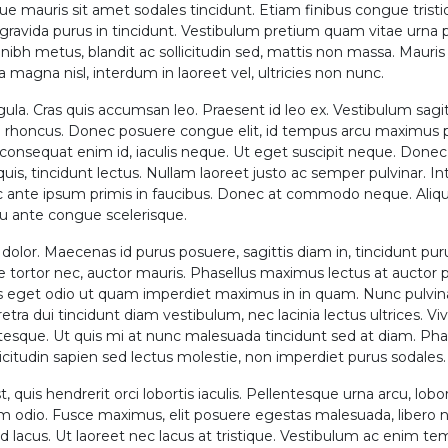
ue mauris sit amet sodales tincidunt. Etiam finibus congue tristi
gravida purus in tincidunt. Vestibulum pretium quam vitae urna p
 nibh metus, blandit ac sollicitudin sed, mattis non massa. Mauris
a magna nisl, interdum in laoreet vel, ultricies non nunc.
la. Cras quis accumsan leo. Praesent id leo ex. Vestibulum sagitt
rhoncus. Donec posuere congue elit, id tempus arcu maximus pl
onsequat enim id, iaculis neque. Ut eget suscipit neque. Donec 
is, tincidunt lectus. Nullam laoreet justo ac semper pulvinar. I
ante ipsum primis in faucibus. Donec at commodo neque. Aliquam
eu ante congue scelerisque.
dolor. Maecenas id purus posuere, sagittis diam in, tincidunt pur
ue tortor nec, auctor mauris. Phasellus maximus lectus at auctor 
is eget odio ut quam imperdiet maximus in in quam. Nunc pulv
tra dui tincidunt diam vestibulum, nec lacinia lectus ultrices. Vi
tesque. Ut quis mi at nunc malesuada tincidunt sed at diam. Phas
citudin sapien sed lectus molestie, non imperdiet purus sodales.
, quis hendrerit orci lobortis iaculis. Pellentesque urna arcu, lobor
m odio. Fusce maximus, elit posuere egestas malesuada, libero ne
 id lacus. Ut laoreet nec lacus at tristique. Vestibulum ac enim t