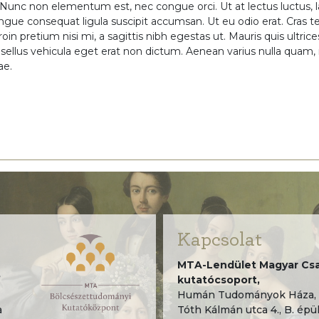
os. Nunc non elementum est, nec congue orci. Ut at lectus luctus,
ngue consequat ligula suscipit accumsan. Ut eu odio erat. Cras te
oin pretium nisi mi, a sagittis nibh egestas ut. Mauris quis ultrice
sellus vehicula eget erat non dictum. Aenean varius nulla qua
ae.
Kapcsolat
MTA-Lendület Magyar Csa
”
kutatócsoport,
Humán Tudományok Háza, 
a
Tóth Kálmán utca 4., B. épül