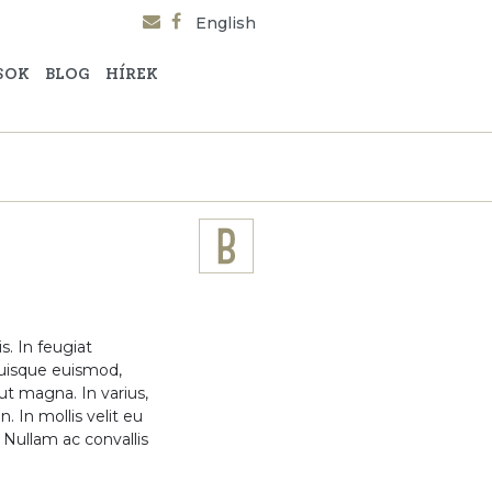
English
SOK
BLOG
HÍREK
s. In feugiat
 Quisque euismod,
ut magna. In varius,
. In mollis velit eu
 Nullam ac convallis