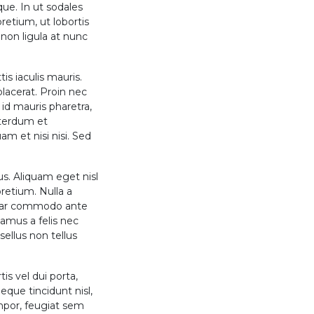
que. In ut sodales
retium, ut lobortis
 non ligula at nunc
is iaculis mauris.
acerat. Proin nec
id mauris pharetra,
nterdum et
 et nisi nisi. Sed
us. Aliquam eget nisl
pretium. Nulla a
inar commodo ante
vamus a felis nec
ellus non tellus
tis vel dui porta,
que tincidunt nisl,
empor, feugiat sem