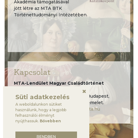
Akadémia támogatásával
jött létre az MTA BTK
Történettudományi Intézetében.
Kapcsolat
MTA-Lendület Magyar Családtörténet
kutatócsoport,
Süti adatkezelés
Humán Tudományok Háza, 1097 Budapest,
Tóth Kálmán utca 4., B. épület, 4. emelet.
A weboldalunkon sütiket
lendulet.csaladtortenetek@btk.mta.hu
használunk, hogy a legjobb
felhasználói élményt
nyújthassuk.
Bővebben
RENDBEN