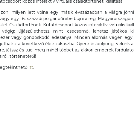
ócsoport közös interaktív virtuális családtörténeti kiállítása.
zon, milyen lett volna egy másik évszázadban a világra jönni
a vagy egy 18. századi polgár bőrébe bújni a régi Magyarország
t Családtörténeti Kutatócsoport közös interaktív virtuális kiáll
 végig: újjászülethetsz mint csecsemő, lehetsz játékos ki
dvezér vagy gondoskodó édesanya. Minden állomás végén egy 
y juthatsz a következő életszakaszba. Gyere és bolyongj velünk az
kre, játssz és tudj meg minél többet az akkori emberek fordulat
iról, történetéről!
megtekinthető
itt
.