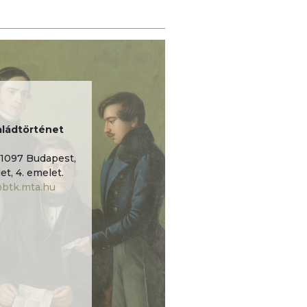
ládtörténet
1097 Budapest,
et, 4. emelet.
@btk.mta.hu