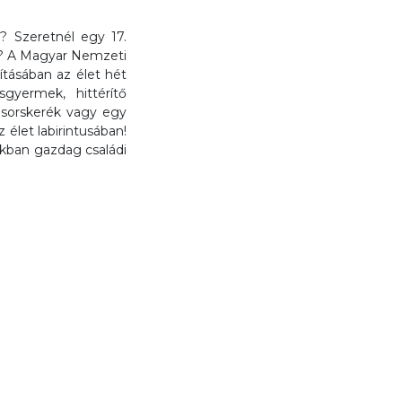
? Szeretnél egy 17.
on? A Magyar Nemzeti
ításában az élet hét
sgyermek, hittérítő
sorskerék vagy egy
 élet labirintusában!
okban gazdag családi