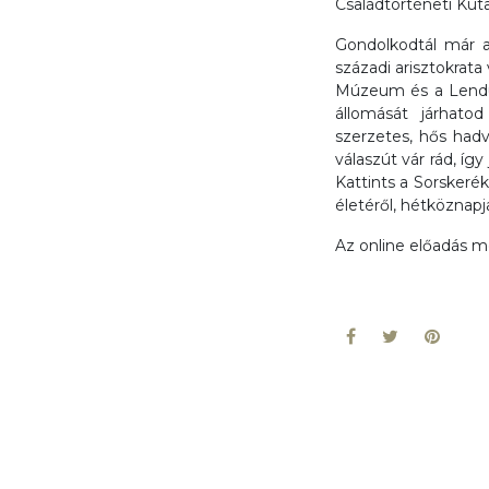
Családtörténeti Kutat
Gondolkodtál már a
századi arisztokrat
Múzeum és a Lendüle
állomását járhatod
szerzetes, hős ha
válaszút vár rád, íg
Kattints a Sorskeré
életéről, hétköznapja
Az online előadás 