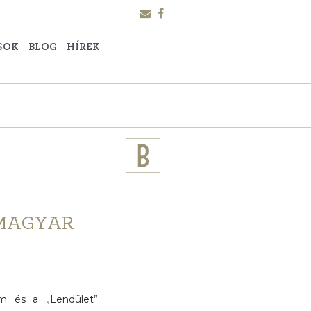
SOK
BLOG
HÍREK
 MAGYAR
m és a „Lendület”