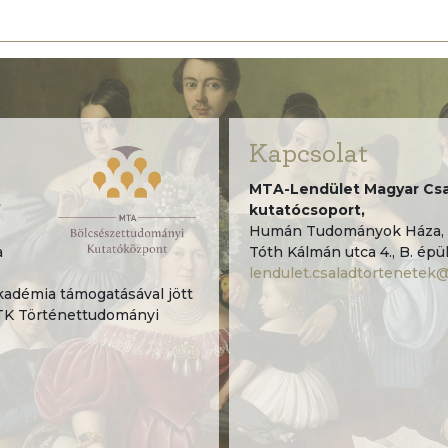
Kapcsolat
MTA-Lendület Magyar Csa
”
kutatócsoport,
Humán Tudományok Háza, 
a
Tóth Kálmán utca 4., B. épül
lendulet.csaladtortenetek
démia támogatásával jött
TK Történettudományi