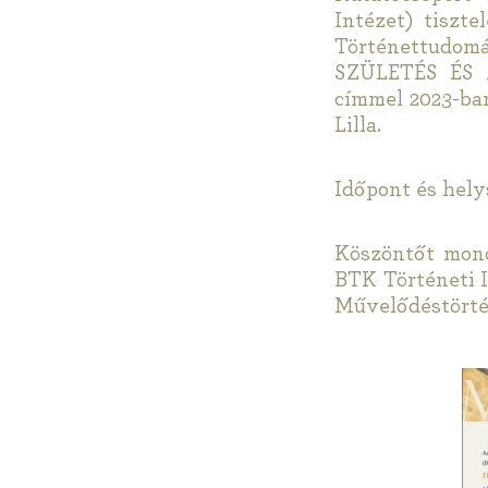
Intézet) tisz
Történettudom
SZÜLETÉS ÉS A
címmel 2023-ban
Lilla.
Időpont és hely
Köszöntőt mond
BTK Történeti I
Művelődéstörtén