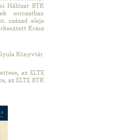
si Hálózat BTK
tek sorozatban
. század eleje
erkesztett Krász
 Gyula Könyvtár
ettese, az ELTE
óra, az ELTE BTK