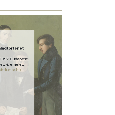
ládtörténet
1097 Budapest,
et, 4. emelet.
@btk.mta.hu