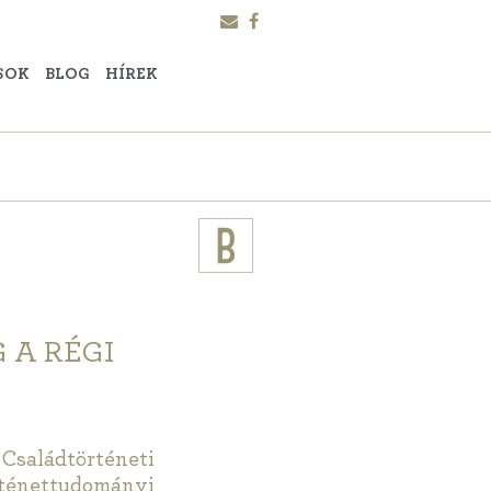
SOK
BLOG
HÍREK
 A RÉGI
saládtörténeti
ténettudományi