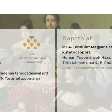
Kapcsolat
MTA-Lendület Magyar Csa
”
kutatócsoport,
Humán Tudományok Háza, 
a
Tóth Kálmán utca 4., B. épül
lendulet.csaladtortenetek
démia támogatásával jött
TK Történettudományi