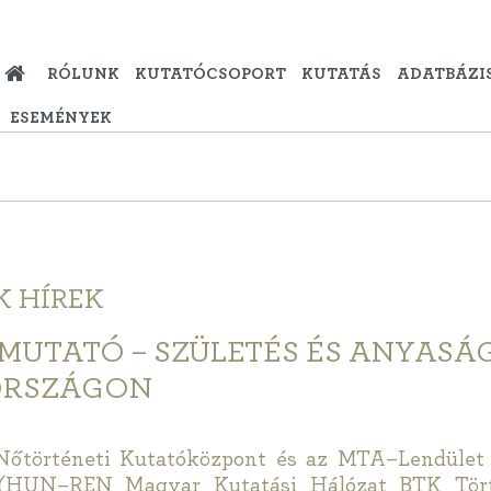
RÓLUNK
KUTATÓCSOPORT
KUTATÁS
ADATBÁZI
ESEMÉNYEK
K
HÍREK
UTATÓ – SZÜLETÉS ÉS ANYASÁG
RSZÁGON
őtörténeti Kutatóközpont és az MTA–Lendület C
 (HUN–REN Magyar Kutatási Hálózat BTK Tör