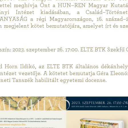
telettel meghívja Önt a HUN–REN Magyar Kutatá
ányi Intézet kiadásában, a Család–Történe
NYASÁG a régi Magyarországon, 16. század–20
 megjelent kötet bemutatójára, amelyet írt és sz
szín: 2023. szeptember 26. 17:00. ELTE BTK Szekfű
 Horn Ildikó, az ELTE BTK általános dékánhely
ntézet vezetője. A kötetet bemutatja Géra Eleon
eti Tanszék habilitált egyetemi docense.