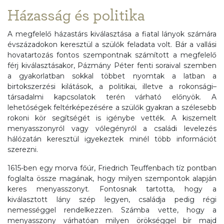
Házasság és politika
A megfelelő házastárs kiválasztása a fiatal lányok számára
évszázadokon keresztül a szülők feladata volt. Bár a vallási
hovatartozás fontos szempontnak számított a megfelelő
férj kiválasztásakor, Pázmány Péter fenti soraival szemben
a gyakorlatban sokkal többet nyomtak a latban a
birtokszerzési kilátások, a politikai, illetve a rokonsági–
társadalmi kapcsolatok terén várható előnyök. A
lehetőségek feltérképezésére a szülők gyakran a szélesebb
rokoni kör segítségét is igénybe vették. A kiszemelt
menyasszonyról vagy vőlegényről a családi levelezés
hálózatán keresztül igyekeztek minél több információt
szerezni.
1615-ben egy morva főúr, Friedrich Teuffenbach tíz pontban
foglalta össze magának, hogy milyen szempontok alapján
keres menyasszonyt. Fontosnak tartotta, hogy a
kiválasztott lány szép legyen, családja pedig régi
nemességgel rendelkezzen. Számba vette, hogy a
menyasszony várhatóan milyen örökséggel bír majd