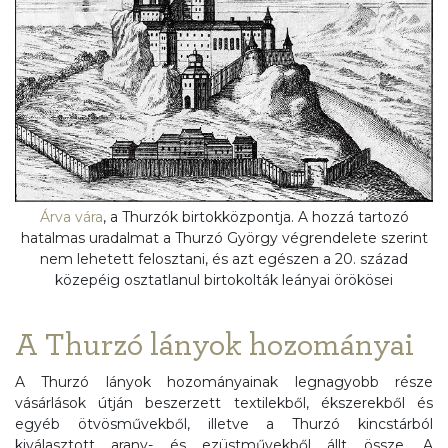
Árva vára
, a Thurzók birtokközpontja. A hozzá tartozó
hatalmas uradalmat a Thurzó György végrendelete szerint
nem lehetett felosztani, és azt egészen a 20. század
közepéig osztatlanul birtokolták leányai örökösei
A Thurzó lányok hozományai
A Thurzó lányok hozományainak legnagyobb része
vásárlások útján beszerzett textilekből, ékszerekből és
egyéb ötvösművekből, illetve a Thurzó kincstárból
kiválasztott arany- és ezüstművekből állt össze. A