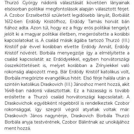
Thurzó György nádorrá választását követően lányainak
elsősorban politikai megfontolások alapján választott férjet.
A Czobor Erzsébettől született legidősebb lányát, Borbálát
1612-ben Erdődy Kristófhoz, Erdődy Tamás horvát bán
fiához adta. Azon túl, hogy ez a frigy erős politikai tengelyt
jelölt ki a magyar politikai életben, megerősítette a korábbi
kapcsolatokat is. A család másik ágába tartozó Thurzó (III.)
Kristóf pár évvel korábban elvette Erdődy Annát, Erdődy
Kristóf nővérét. Borbála menyegzője így a elmélyítette a
család kapcsolatát az Erdődyekkel, egyben horvátországi
összeköttetéseit is, melyet korábban a Zrínyiekkel való
rokonság alapozott meg. Bár Erdődy Kristóf katolikus volt,
Borbála megőrizte evangélikus hitét. Első férje halála után a
szintén katolikus Draskovich (III.) Jánoshoz ment hozzá, akit
1648-ban nádorrá választottak. Ez a házasság is tovább
erősítette a Thurzó család horvátországi kapcsolatait. A
Draskovichok egyébként régebbről is rendelkeztek Czobor
rokonsággal, így szegről végről atyafiak voltak már:
Draskovich János nagynénje, Draskovich Borbála Thurzó
Borbála anyja testvérének, Czobor Bálintnak az unokájához
ment hozzá.