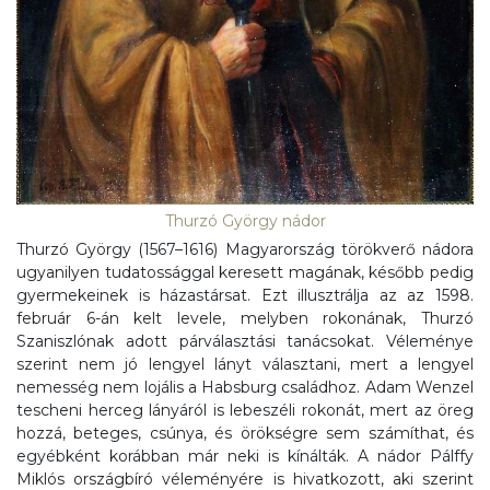
Thurzó György nádor
Thurzó György (1567–1616) Magyarország törökverő nádora
ugyanilyen tudatossággal keresett magának, később pedig
gyermekeinek is házastársat. Ezt illusztrálja az az 1598.
február 6-án kelt levele, melyben rokonának, Thurzó
Szaniszlónak adott párválasztási tanácsokat. Véleménye
szerint nem jó lengyel lányt választani, mert a lengyel
nemesség nem lojális a Habsburg családhoz. Adam Wenzel
tescheni herceg lányáról is lebeszéli rokonát, mert az öreg
hozzá, beteges, csúnya, és örökségre sem számíthat, és
egyébként korábban már neki is kínálták. A nádor Pálffy
Miklós országbíró véleményére is hivatkozott, aki szerint