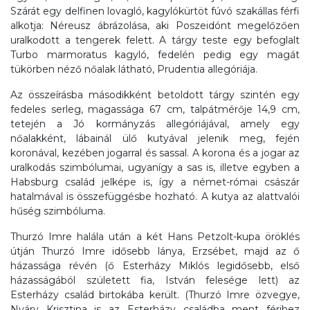
Szárát egy delfinen lovagló, kagylókürtöt fúvó szakállas férfi
alkotja: Néreusz ábrázolása, aki Poszeidónt megelőzően
uralkodott a tengerek felett. A tárgy teste egy befoglalt
Turbo marmoratus kagyló, fedelén pedig egy magát
tükörben néző nőalak látható, Prudentia allegóriája.
Az összeírásba másodikként betoldott tárgy szintén egy
fedeles serleg, magassága 67 cm, talpátmérője 14,9 cm,
tetején a Jó kormányzás allegóriájával, amely egy
nőalakként, lábainál ülő kutyával jelenik meg, fején
koronával, kezében jogarral és sassal. A korona és a jogar az
uralkodás szimbólumai, ugyanígy a sas is, illetve egyben a
Habsburg család jelképe is, így a német-római császár
hatalmával is összefüggésbe hozható. A kutya az alattvalói
hűség szimbóluma.
Thurzó Imre halála után a két Hans Petzolt-kupa öröklés
útján Thurzó Imre idősebb lánya, Erzsébet, majd az ő
házassága révén (ő Esterházy Miklós legidősebb, első
házasságából született fia, István felesége lett) az
Esterházy család birtokába került. (Thurzó Imre özvegye,
Nyáry Krisztina is az Esterházy családba ment férjhez