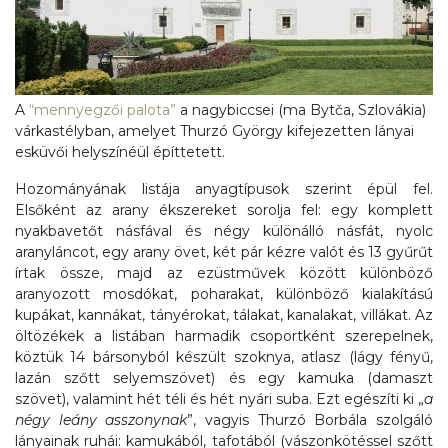
A
“mennyegzői palota”
a nagybiccsei (ma Bytča, Szlovákia)
várkastélyban, amelyet Thurzó György kifejezetten lányai
esküvői helyszínéül építtetett.
Hozományának listája anyagtípusok szerint épül fel.
Elsőként az arany ékszereket sorolja fel: egy komplett
nyakbavetőt násfával és négy különálló násfát, nyolc
aranyláncot, egy arany övet, két pár kézre valót és 13 gyűrűt
írtak össze, majd az ezüstművek között különböző
aranyozott mosdókat, poharakat, különböző kialakítású
kupákat, kannákat, tányérokat, tálakat, kanalakat, villákat. Az
öltözékek a listában harmadik csoportként szerepelnek,
köztük 14 bársonyból készült szoknya, atlasz (lágy fényű,
lazán szőtt selyemszövet) és egy kamuka (damaszt
szövet), valamint hét téli és hét nyári suba. Ezt egészíti ki „
a
négy leány asszonynak
”, vagyis Thurzó Borbála szolgáló
lányainak ruhái: kamukából, tafotából (vászonkötéssel szőtt