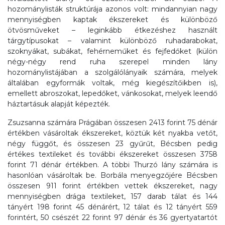
hozománylisták struktúrája azonos volt: mindannyian nagy
mennyiségben kaptak ékszereket és különböző
ötvösműveket – leginkább étkezéshez használt
tárgytípusokat – valamint különböző ruhadarabokat,
szoknyákat, subákat, fehérneműket és fejfedőket (külön
négy-négy rend ruha szerepel minden lány
hozománylistájában a szolgálólányaik számára, melyek
általában egyformák voltak, még kiegészítőikben is),
emellett abroszokat, lepedőket, vánkosokat, melyek leendő
háztartásuk alapját képezték.
Zsuzsanna számára Prágában összesen 2413 forint 75 dénár
értékben vásároltak ékszereket, köztük két nyakba vetőt,
négy függőt, és összesen 23 gyűrűt, Bécsben pedig
értékes textileket és további ékszereket összesen 3758
forint 71 dénár értékben. A többi Thurzó lány számára is
hasonlóan vásároltak be. Borbála menyegzőjére Bécsben
összesen 911 forint értékben vettek ékszereket, nagy
mennyiségben drága textileket, 157 darab tálat és 144
tányért 198 forint 45 dénárért, 12 tálat és 12 tányért 559
forintért, 50 csészét 22 forint 97 dénár és 36 gyertyatartót