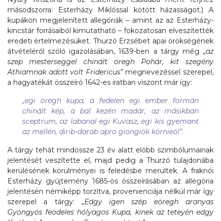
másodszorra: Esterházy Miklóssal kötött házasságot.) A
kupákon megjelenített allegóriák – amint az az Esterházy-
kincstár forrásaiból kimutatható – fokozatosan elveszítették
eredeti értelmezésüket. Thurzó Erzsébet apai örökségének
átvételéről szóló igazolásában, 1639-ben a tárgy még „
az
szep mesterseggel chinált öregh Pohár, kit szegény
Athiamnak adott volt Fridericus
” megnevezéssel szerepel,
a hagyatékát összeíró 1642-es iratban viszont már így:
„
egi öregh kupa, a fedelen egi ember formán
chinált kép, a bal kezén madár, az másikban
sceptrum, az labanal egi Kuvasz, egi kis gyemant
az mellén, dirib-darab apro giöngiök körnieöl
”.
A tárgy tehát mindössze 23 év alatt előbb szimbólumainak
jelentését veszítette el, majd pedig a Thurzó tulajdonába
kerülésének körülményei is feledésbe merültek. A fraknói
Esterházy gyűjtemény 1685-ös összeírásában az allegória
jelentésén némiképp torzítva, provenienciája nélkül már így
szerepel a tárgy: „
Edgy igen szép eöregh aranyas
Gyöngyös feödeles hólyagos Kupa, kinek az teteyén edgy