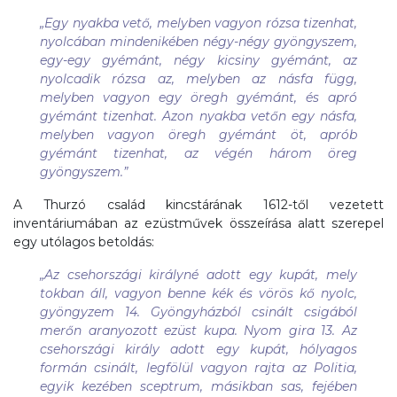
„
Egy nyakba vető, melyben vagyon rózsa tizenhat,
nyolcában mindenikében négy-négy gyöngyszem,
egy-egy gyémánt, négy kicsiny gyémánt, az
nyolcadik rózsa az, melyben az násfa függ,
melyben vagyon egy öregh gyémánt, és apró
gyémánt tizenhat. Azon nyakba vetőn egy násfa,
melyben vagyon öregh gyémánt öt, aprób
gyémánt tizenhat, az végén három öreg
gyöngyszem
.”
A Thurzó család kincstárának 1612-től vezetett
inventáriumában az ezüstművek összeírása alatt szerepel
egy utólagos betoldás:
„
Az csehországi királyné adott egy kupát, mely
tokban áll, vagyon benne kék és vörös kő nyolc,
gyöngyzem 14. Gyöngyházból csinált csigából
merőn aranyozott ezüst kupa. Nyom gira 13. Az
csehországi király adott egy kupát, hólyagos
formán csinált, legfölül vagyon rajta az Politia,
egyik kezében sceptrum, másikban sas, fejében