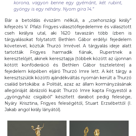
korona, vagyon benne egy gyémánt, két rubint,
gyöngy is egy néhány. Nyom gira 14
.”
Bár a betoldás évszám nélküli, a „csehországi király”
kifejezés V. Pfalzi Frigyes választófejedelemre és választott
cseh királyra utal, aki 1620 tavaszán több ízben is
tárgyalásokat folytatott Bethlen Gábor erdélyi fejedelem
követeivel, köztük Thurzó Imrével. A tárgyalás ideje alatt
tartották Frigyes harmadik fiának, Rupertnek a
keresztelőjét, akinek keresztapja (többek között az újonnan
kötött konföderáció és Bethlen Gábor tiszteletére) a
fejedelem képében eljáró Thurzó Imre lett. A két tárgy a
keresztszülők közötti ajándékváltás nyomán került a Thurzó
család birtokába: a Politiát, azaz az állam kormányzásának
allegóriáját ábrázoló kupát Thurzó Imre kapta Frigyestől a
„gyöngyház csigából” készített darabot pedig felesége,
Nyáry Krisztina, Frigyes feleségétől, Stuart Erzsébettől (I.
Jakab angol király lányától).