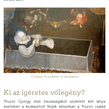
Czobor Erzsébet a ravatalon
Ki az ígéretes vőlegény?
Thurzó György első házasságából született két lánya
esetében a kiválasztott férjek elősorban a Thurzó család