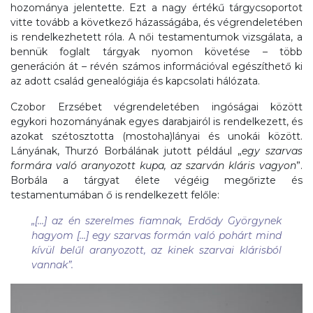
hozománya jelentette. Ezt a nagy értékű tárgycsoportot
vitte tovább a következő házasságába, és végrendeletében
is rendelkezhetett róla. A női testamentumok vizsgálata, a
bennük foglalt tárgyak nyomon követése – több
generáción át – révén számos információval egészíthető ki
az adott család genealógiája és kapcsolati hálózata.
Czobor Erzsébet végrendeletében ingóságai között
egykori hozományának egyes darabjairól is rendelkezett, és
azokat szétosztotta (mostoha)lányai és unokái között.
Lányának, Thurzó Borbálának jutott például „
egy szarvas
formára való aranyozott kupa, az szarván kláris vagyon
”.
Borbála a tárgyat élete végéig megőrizte és
testamentumában ő is rendelkezett felőle:
„[…]
az én szerelmes fiamnak, Erdődy Györgynek
hagyom
[…]
egy szarvas formán való pohárt mind
kívül belűl aranyozott, az kinek szarvai klárisból
vannak
”.