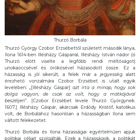
Thurzó Borbála
Thurzó György Czobor Erzsébettől született második lánya,
Ilona 1614-ben Illésházy Gáspárral, Illésházy István nádor (ő
Thurzó előtt viselte a legfőbb rendi méltóságot)
unokaöccsével és örökösével házasodott össze. Ez a
házasság is jól sikerült, a felek már a jegyesség alatt
érezhető vonzalmára Czobor Erzsébet is utalt egyik
levelében: „[Illésházy Gáspár]
azt írta a minap, hogy sok
dolga vagyon, de csak az volt, hogy a mátkájával
beszéljen
”. [Czobor Erzsébet levele Thurzó Györgynek.
1607.] Illésházy Gáspár, akárcsak Erdődy Kristóf, katolikus
volt, de Borbálához hasonlóan a házasságban Ilona sem
váltott felekezetet.
Thurzó Borbála és Ilona házasságai egyértelműen apjuk
politikai céljait szolgálták. Ezek a házasságok, a politikát