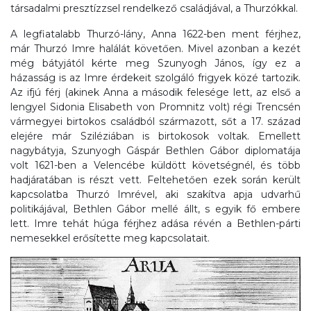
társadalmi presztízzsel rendelkező családjával, a Thurzókkal.
A legfiatalabb Thurzó-lány, Anna 1622-ben ment férjhez,
már Thurzó Imre halálát követően. Mivel azonban a kezét
még bátyjától kérte meg Szunyogh János, így ez a
házasság is az Imre érdekeit szolgáló frigyek közé tartozik.
Az ifjú férj (akinek Anna a második felesége lett, az első a
lengyel Sidonia Elisabeth von Promnitz volt) régi Trencsén
vármegyei birtokos családból származott, sőt a 17. század
elejére már Sziléziában is birtokosok voltak. Emellett
nagybátyja, Szunyogh Gáspár Bethlen Gábor diplomatája
volt 1621-ben a Velencébe küldött követségnél, és több
hadjáratában is részt vett. Feltehetően ezek során került
kapcsolatba Thurzó Imrével, aki szakítva apja udvarhű
politikájával, Bethlen Gábor mellé állt, s egyik fő embere
lett. Imre tehát húga férjhez adása révén a Bethlen-párti
nemesekkel erősítette meg kapcsolatait.