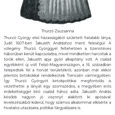
Thurzó Zsuzsanna
Thurzó György első házasságából született fiatalabb lánya,
Judit 1607-ben Jakusith Andráshoz ment feleségül. A
vőlegény Thurzó Györggyel feltehetően a tizenötéves
háborúban került kapcsolatba, mivel mindketten harcoltak a
török ellen, Jakusith apja győri alkapitány volt. A család
egyébként új volt Felső-Magyarországon, a 16. században
telepedtek fel a horvát területekről, azonban már ekkor
jelentős birtokokkal rendelkeztek Trencsén vármegyében.
Így Thurzó Györgyöt birtokpolitikai megfontolás is
vezethette: a lányát egy szomszédos, a megyében erős
érdekeltséggel bíró család fiához adta. Jakusith András
később nagyon jó viszonyt alakított ki apósával:
levelezésükből kiderül, hogy számos alkalommal elkísérte a
hivatalos utazásaira, politikai tárgyalásaira is.