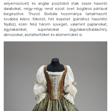
selyemszövet) és angliai posztóból írtak össze hasonló
darabokat, négy-négy rend ezüst övet bogláros pártával
kiegészítve. Thurzó Borbála hozománya tartalmazott
továbbá kilenc főkötőt, hét kopetet (pártához hasonlító
fejdísz), ezen felül három süveget, valamint paplanokat,
ágytakarókat, superlatokat (ágytakaró/baldachin),
abroszokat, asztalterítőket és alsóneműket is.