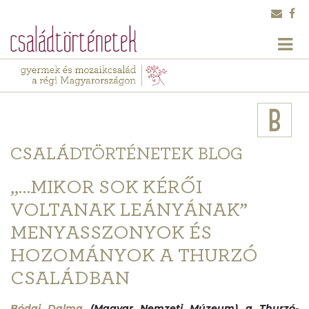
CSALÁDTÖRTÉNETEK BLOG
„…MIKOR SOK KÉRŐI
VOLTANAK LEÁNYÁNAK”
MENYASSZONYOK ÉS
HOZOMÁNYOK A THURZÓ
CSALÁDBAN
Bódai Dalma
(Magyar Nemzeti Múzeum) a Thurzó-