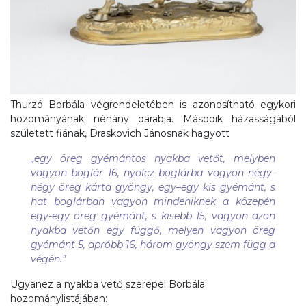
Thurzó Borbála végrendeletében is azonosítható egykori
hozományának néhány darabja. Második házasságából
született fiának, Draskovich Jánosnak hagyott
„
egy öreg gyémántos nyakba vetőt, melyben
vagyon boglár 16, nyolcz boglárba vagyon négy-
négy öreg kárta gyöngy, egy–egy kis gyémánt, s
hat boglárban vagyon mindeniknek a közepén
egy-egy öreg gyémánt, s kisebb 15, vagyon azon
nyakba vetőn egy függő, melyen vagyon öreg
gyémánt 5, apróbb 16, három gyöngy szem függ a
végén
.”
Ugyanez a nyakba vető szerepel Borbála
hozománylistájában: