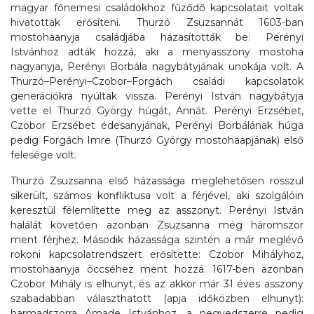
magyar főnemesi családokhoz fűződő kapcsolatait voltak
hivatottak erősíteni. Thurzó Zsuzsannát 1603-ban
mostohaanyja családjába házasították be: Perényi
Istvánhoz adták hozzá, aki a menyasszony mostoha
nagyanyja, Perényi Borbála nagybátyjának unokája volt. A
Thurzó–Perényi–Czobor–Forgách családi kapcsolatok
generációkra nyúltak vissza. Perényi István nagybátyja
vette el Thurzó György húgát, Annát. Perényi Erzsébet,
Czobor Erzsébet édesanyjának, Perényi Borbálának húga
pedig Forgách Imre (Thurzó György mostohaapjának) első
felesége volt.
Thurzó Zsuzsanna első házassága meglehetősen rosszul
sikerült, számos konfliktusa volt a férjével, aki szolgálóin
keresztül félemlítette meg az asszonyt. Perényi István
halálát követően azonban Zsuzsanna még háromszor
ment férjhez. Második házassága szintén a már meglévő
rokoni kapcsolatrendszert erősítette: Czobor Mihályhoz,
mostohaanyja öccséhez ment hozzá. 1617-ben azonban
Czobor Mihály is elhunyt, és az akkor már 31 éves asszony
szabadabban választhatott (apja időközben elhunyt):
harmadszorra Amade Istvánhoz, a negyedszerre pedig