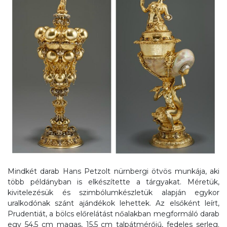
Mindkét darab Hans Petzolt nürnbergi ötvös munkája, aki
több példányban is elkészítette a tárgyakat. Méretük,
kivitelezésük és szimbólumkészletük alapján egykor
uralkodónak szánt ajándékok lehettek. Az elsőként leírt,
Prudentiát, a bölcs előrelátást nőalakban megformáló darab
egy 54,5 cm magas, 15,5 cm talpátmérőjű, fedeles serleg.