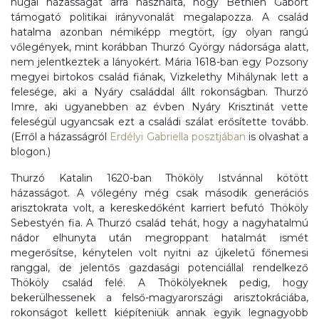
húgai házasságát arra használta, hogy Bethlen Gábort
támogató politikai irányvonalát megalapozza. A család
hatalma azonban némiképp megtört, így olyan rangú
vőlegények, mint korábban Thurzó György nádorsága alatt,
nem jelentkeztek a lányokért. Mária 1618-ban egy Pozsony
megyei birtokos család fiának, Vizkelethy Mihálynak lett a
felesége, aki a Nyáry családdal állt rokonságban. Thurzó
Imre, aki ugyanebben az évben Nyáry Krisztinát vette
feleségül ugyancsak ezt a családi szálat erősítette tovább.
(Erről a házasságról
Erdélyi Gabriella posztjában
is olvashat a
blogon.)
Thurzó Katalin 1620-ban Thököly Istvánnal kötött
házasságot. A vőlegény még csak második generációs
arisztokrata volt, a kereskedőként karriert befutó Thököly
Sebestyén fia. A Thurzó család tehát, hogy a nagyhatalmú
nádor elhunyta után megroppant hatalmát ismét
megerősítse, kénytelen volt nyitni az újkeletű főnemesi
ranggal, de jelentős gazdasági potenciállal rendelkező
Thököly család felé. A Thökölyeknek pedig, hogy
bekerülhessenek a felső-magyarországi arisztokráciába,
rokonságot kellett kiépíteniük annak egyik legnagyobb