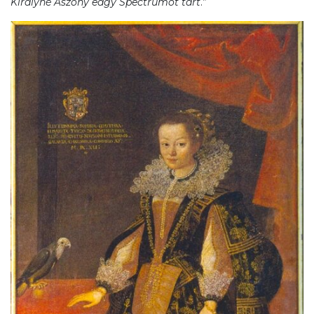
Királyné Aszony edgy Spectrumot tart
.”