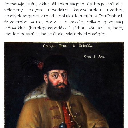
édesanyja után, kikkel áll rokonságban, és hogy ezáltal a
vőlegény milyen társadalmi kapcsolatokat nyerhet,
amelyek segíthetik majd a politikai karrierjét is. Teuffenbach
figyelembe vette, hogy a házasság milyen gazdasági
előnyökkel (birtokgyarapodással) járhat, sőt azt is, hogy
esetleg bosszút állhat-e általa valamely ellenségén.