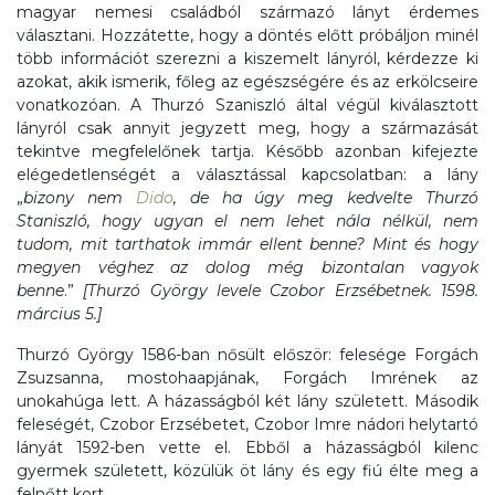
magyar nemesi családból származó lányt érdemes
választani. Hozzátette, hogy a döntés előtt próbáljon minél
több információt szerezni a kiszemelt lányról, kérdezze ki
azokat, akik ismerik, főleg az egészségére és az erkölcseire
vonatkozóan. A Thurzó Szaniszló által végül kiválasztott
lányról csak annyit jegyzett meg, hogy a származását
tekintve megfelelőnek tartja. Később azonban kifejezte
elégedetlenségét a választással kapcsolatban: a lány
„
bizony nem
Dido
, de ha úgy meg kedvelte Thurzó
Staniszló, hogy ugyan el nem lehet nála nélkül, nem
tudom, mit tarthatok immár ellent benne? Mint és hogy
megyen véghez az dolog még bizontalan vagyok
benne
.”
[Thurzó György levele Czobor Erzsébetnek. 1598.
március 5.]
Thurzó György 1586-ban nősült először: felesége Forgách
Zsuzsanna, mostohaapjának, Forgách Imrének az
unokahúga lett. A házasságból két lány született. Második
feleségét, Czobor Erzsébetet, Czobor Imre nádori helytartó
lányát 1592-ben vette el. Ebből a házasságból kilenc
gyermek született, közülük öt lány és egy fiú élte meg a
felnőtt kort.