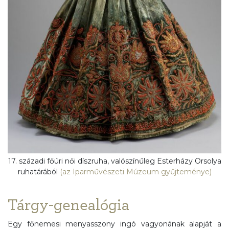
17. századi főúri női díszruha, valószínűleg Esterházy Orsolya
ruhatárából
(az Iparművészeti Múzeum gyűjteménye)
Tárgy-genealógia
Egy főnemesi menyasszony ingó vagyonának alapját a