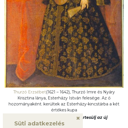
Thurzó Erzsébet
(1621 – 1642), Thurzó Imre és Nyáry
Krisztina lánya, Esterházy István felesége. Az ő
hozományaként. kerültek az Esterházy-kincstárba a két
értékes kupa
Kövess a
Facebookon
, hogy értesülj az új
Süti adatkezelés
bejegyzésekről!