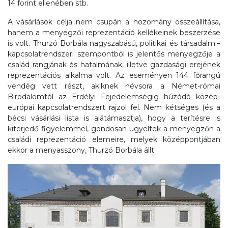
14 forint ellenében stb.
A vásárlások célja nem csupán a hozomány összeállítása,
hanem a menyegzői reprezentáció kellékeinek beszerzése
is volt. Thurzó Borbála nagyszabású, politikai és társadalmi–
kapcsolatrendszeri szempontból is jelentős menyegzője a
család rangjának és hatalmának, illetve gazdasági erejének
reprezentációs alkalma volt. Az eseményen 144 főrangú
vendég vett részt, akiknek névsora a Német-római
Birodalomtól az Erdélyi Fejedelemségig húzódó közép-
európai kapcsolatrendszert rajzol fel. Nem kétséges (és a
bécsi vásárlási lista is alátámasztja), hogy a terítésre is
kiterjedő figyelemmel, gondosan ügyeltek a menyegzőn a
családi reprezentáció elemeire, melyek középpontjában
ekkor a menyasszony, Thurzó Borbála állt.