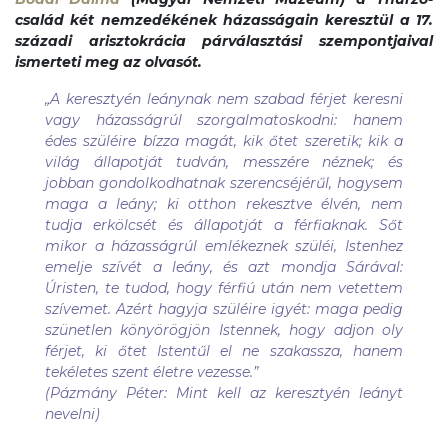
család két nemzedékének házasságain keresztül a 17.
századi arisztokrácia párválasztási szempontjaival
ismerteti meg az olvasót.
„
A keresztyén leánynak nem szabad férjet keresni
vagy házasságrúl szorgalmatoskodni: hanem
édes szüléire bízza magát, kik őtet szeretik; kik a
világ állapotját tudván, messzére néznek; és
jobban gondolkodhatnak szerencséjérűl, hogysem
maga a leány; ki otthon rekesztve élvén, nem
tudja erkölcsét és állapotját a férfiaknak. Sőt
mikor a házasságrúl emlékeznek szüléi, Istenhez
emelje szívét a leány, és azt mondja Sárával:
Úristen, te tudod, hogy férfiú után nem vetettem
szívemet. Azért hagyja szüléire igyét: maga pedig
szünetlen könyörögjön Istennek, hogy adjon oly
férjet, ki őtet Istentűl el ne szakassza, hanem
tekéletes szent életre vezesse
.”
(Pázmány Péter: Mint kell az keresztyén leányt
nevelni)