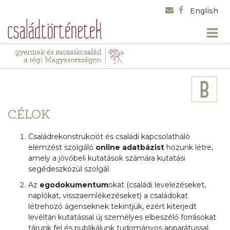
English
CÉLOK
Családrekonstrukciót és családi kapcsolatháló
elemzést szolgáló
online adatbázist
hozunk létre,
amely a jövőbeli kutatások számára kutatási
segédeszközül szolgál.
Az
egodokumentum
okat (családi levelezéseket,
naplókat, visszaemlékezéseket) a családokat
létrehozó ágenseknek tekintjük, ezért kiterjedt
levéltári kutatással új személyes elbeszélő forrásokat
tárunk fel és publikálunk tudományos apparátussal.