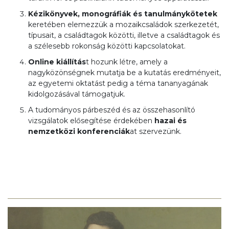
Kézikönyvek, monográfiák és tanulmánykötetek
keretében elemezzük a mozaikcsaládok szerkezetét,
típusait, a családtagok közötti, illetve a családtagok és
a szélesebb rokonság közötti kapcsolatokat.
Online kiállítás
t hozunk létre, amely a
nagyközönségnek mutatja be a kutatás eredményeit,
az egyetemi oktatást pedig a téma tananyagának
kidolgozásával támogatjuk.
A tudományos párbeszéd és az összehasonlító
vizsgálatok elősegítése érdekében
hazai és
nemzetközi konferenciák
at szervezünk.