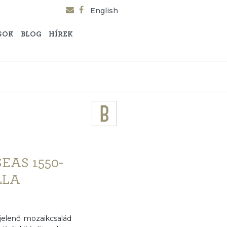
English
SOK
BLOG
HÍREK
AS 1550-
LLA
jelenő mozaikcsalád