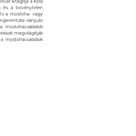
ívát kitágítja a kora
a és a törvénytelen
és a mostoha- vagy
ngerentúlra irányuló
 a mostohacsaládok
írások megvilágítják
t a mostohacsaládok