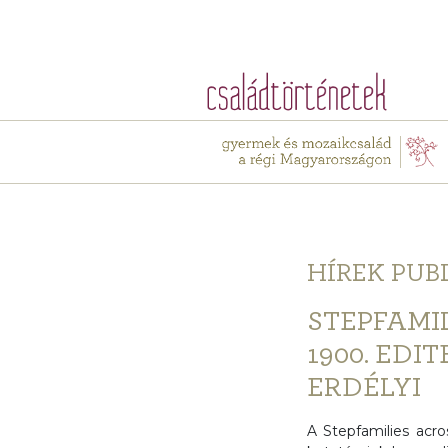
HÍREK
PUB
STEPFAMI
1900. ED
ERDÉLYI
A Stepfamilies acr