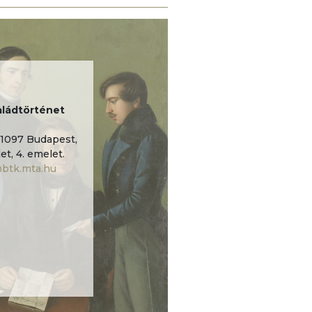
ládtörténet
1097 Budapest,
et, 4. emelet.
@btk.mta.hu