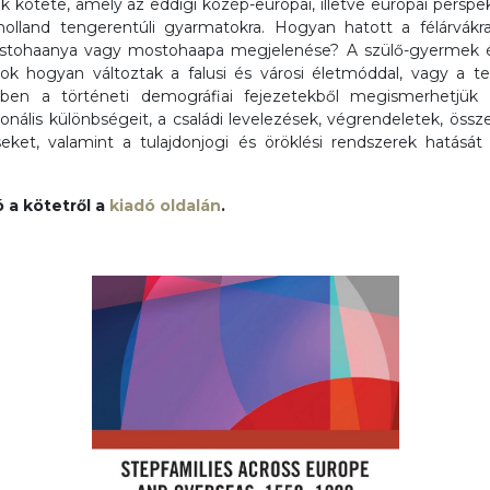
 kötete, amely az eddigi közép-európai, illetve európai perspekt
 holland tengerentúli gyarmatokra. Hogyan hatott a félárvákr
tohaanya vagy mostohaapa megjelenése? A szülő-gyermek 
tok hogyan változtak a falusi és városi életmóddal, vagy a te
özben a történeti demográfiai fejezetekből megismerhetjük
onális különbségeit, a családi levelezések, végrendeletek, össze
eket, valamint a tulajdonjogi és öröklési rendszerek hatásá
 a kötetről a
kiadó oldalán
.