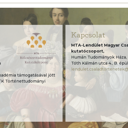
Kapcsolat
MTA-Lendület Magyar Csa
”
kutatócsoport,
Humán Tudományok Háza, 
a
Tóth Kálmán utca 4., B. épül
lendulet.csaladtortenetek
démia támogatásával jött
TK Történettudományi