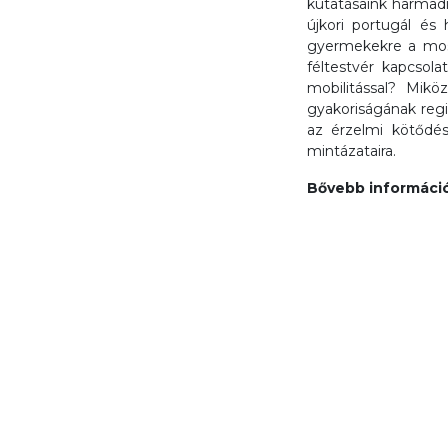
kutatásaink harmadik
újkori portugál és
gyermekekre a mos
féltestvér kapcsola
mobilitással? Mik
gyakoriságának regi
az érzelmi kötődés
mintázataira.
Bővebb információ