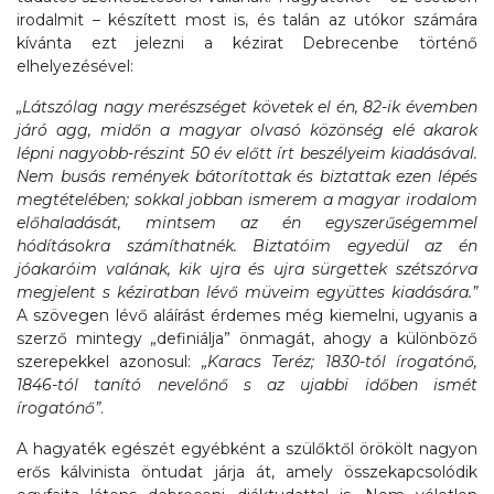
irodalmit – készített most is, és talán az utókor számára
kívánta ezt jelezni a kézirat Debrecenbe történő
elhelyezésével:
„Látszólag nagy merészséget követek el én, 82-ik évemben
járó agg, midőn a magyar olvasó közönség elé akarok
lépni nagyobb-részint 50 év előtt írt beszélyeim kiadásával.
Nem busás remények bátorítottak és biztattak ezen lépés
megtételében; sokkal jobban ismerem a magyar irodalom
előhaladását, mintsem az én egyszerűségemmel
hódításokra számíthatnék. Biztatóim egyedül az én
jóakaróim valának, kik ujra és ujra sürgettek szétszórva
megjelent s kéziratban lévő müveim együttes kiadására.”
A szövegen lévő aláírást érdemes még kiemelni, ugyanis a
szerző mintegy „definiálja” önmagát, ahogy a különböző
szerepekkel azonosul:
„Karacs Teréz; 1830-tól írogatónő,
1846-tól tanító nevelőnő s az ujabbi időben ismét
írogatónő”
.
A hagyaték egészét egyébként a szülőktől örökölt nagyon
erős kálvinista öntudat járja át, amely összekapcsolódik