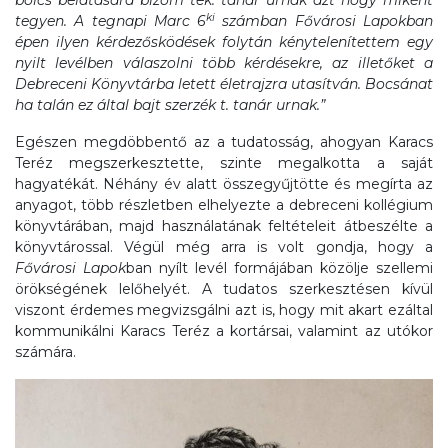
bölcs belátására bízom tek. tanár úrnak azt hogy miként
ki
tegyen. A tegnapi Marc 6
számban Fővárosi Lapokban
épen ilyen kérdezősködések folytán kénytelenítettem egy
nyilt levélben válaszolni több kérdésekre, az illetőket a
Debreceni Könyvtárba letett életrajzra utasítván. Bocsánat
ha talán ez által bajt szerzék t. tanár urnak.”
Egészen megdöbbentő az a tudatosság, ahogyan Karacs
Teréz megszerkesztette, szinte megalkotta a saját
hagyatékát. Néhány év alatt összegyűjtötte és megírta az
anyagot, több részletben elhelyezte a debreceni kollégium
könyvtárában, majd használatának feltételeit átbeszélte a
könyvtárossal. Végül még arra is volt gondja, hogy a
Fővárosi Lapok
ban nyílt levél formájában közölje szellemi
örökségének lelőhelyét. A tudatos szerkesztésen kívül
viszont érdemes megvizsgálni azt is, hogy mit akart ezáltal
kommunikálni Karacs Teréz a kortársai, valamint az utókor
számára.