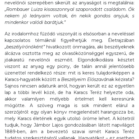
nevelőnői szerepében sikerült az anyaságot is megtalálnia:
„Rombauer Luiza kisasszonnyal szaporodott családom. Ők
nekem jó leányaim voltak, én nekik gondos anyjuk, s
mindenkor valódi barátjuk.”
Az irodalomhoz fűződő viszonyát is elsősorban a neveléssel
kapcsolatos témáknál figyelhetjük meg. Életrajzában
„beszélyírónőként”
hivatkozott önmagára, aki beszélyeknek
álcázva osztotta meg az olvasóközönséggel egyszerű, de
jóakaratú nevelőnői eszméit. Elgondolkodásra késztet
viszont az anyag egy piciny, de talán annál jelentősebb
üzenettel rendelkező része: mit is keres tulajdonképpen a
Karacs-hagyaték között a
Beszélyeim Előszavá
nak kézirata?
Sajnos nincsen adatunk arról, hogyan került ez az egyetlen
lap a többi levél közé, de ha Karacs Teréz helyezte oda,
akkor valamilyen mélyebb értelmet kell keresnünk
mögötte. A szöveg maga is sok mindent elárul a
szerzőjéről: egy olyan könyv megjelenését harangozza be,
mely Karacs életének egyik utolsó öröme lehet. A kötetről
tudjuk, hogy Jámbor Lajos gondozásában látott napvilágot
1889-ben, ám a bevezető szavai ismét Karacs Teréz
tudatos szerkesztéséről vallanak. Hagyatékot – ez esetben