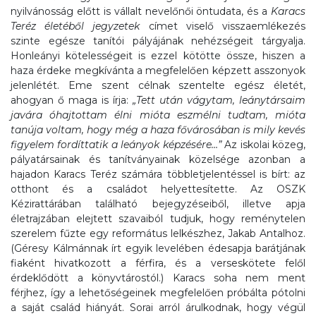
nyilvánosság előtt is vállalt nevelőnői öntudata, és a
Karacs
Teréz életéből jegyzetek
címet viselő visszaemlékezés
szinte egésze tanítói pályájának nehézségeit tárgyalja.
Honleányi kötelességeit is ezzel kötötte össze, hiszen a
haza érdeke megkívánta a megfelelően képzett asszonyok
jelenlétét. Eme szent célnak szentelte egész életét,
ahogyan ő maga is írja:
„Tett után vágytam, leánytársaim
javára óhajtottam élni mióta eszmélni tudtam, mióta
tanúja voltam, hogy még a haza fővárosában is mily kevés
figyelem fordíttatik a leányok képzésére…”
Az iskolai közeg,
pályatársainak és tanítványainak közelsége azonban a
hajadon Karacs Teréz számára többletjelentéssel is bírt: az
otthont és a családot helyettesítette. Az OSZK
Kézirattárában található bejegyzéseiből, illetve apja
életrajzában elejtett szavaiból tudjuk, hogy reménytelen
szerelem fűzte egy református lelkészhez, Jakab Antalhoz.
(Géresy Kálmánnak írt egyik levelében édesapja barátjának
fiaként hivatkozott a férfira, és a verseskötete felől
érdeklődött a könyvtárostól.) Karacs soha nem ment
férjhez, így a lehetőségeinek megfelelően próbálta pótolni
a saját család hiányát. Sorai arról árulkodnak, hogy végül