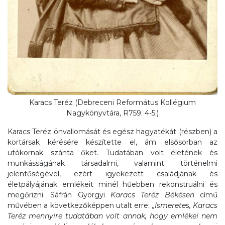
Karacs Teréz (Debreceni Református Kollégium
Nagykönyvtára, R759. 4-5.)
Karacs Teréz önvallomását és egész hagyatékát (részben) a
kortársak kérésére készítette el, ám elsősorban az
utókornak szánta őket. Tudatában volt életének és
munkásságának társadalmi, valamint történelmi
jelentőségével, ezért igyekezett családjának és
életpályájának emlékeit minél hűebben rekonstruálni és
megőrizni. Sáfrán Györgyi
Karacs Teréz Békésen
című
művében a következőképpen utalt erre:
„Ismeretes, Karacs
Teréz mennyire tudatában volt annak, hogy emlékei nem