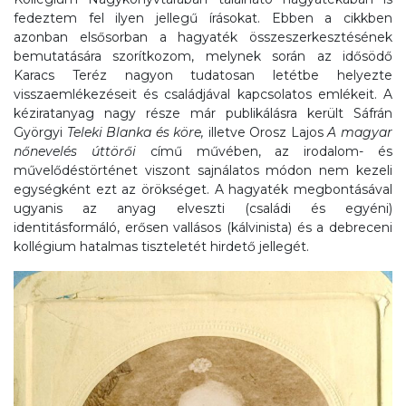
fedeztem fel ilyen jellegű írásokat. Ebben a cikkben
azonban elsősorban a hagyaték összeszerkesztésének
bemutatására szorítkozom, melynek során az idősödő
Karacs Teréz nagyon tudatosan letétbe helyezte
visszaemlékezéseit és családjával kapcsolatos emlékeit. A
kéziratanyag nagy része már publikálásra került Sáfrán
Györgyi
Teleki Blanka és köre,
illetve Orosz Lajos
A magyar
nőnevelés úttörői
című művében, az irodalom- és
művelődéstörténet viszont sajnálatos módon nem kezeli
egységként ezt az örökséget. A hagyaték megbontásával
ugyanis az anyag elveszti (családi és egyéni)
identitásformáló, erősen vallásos (kálvinista) és a debreceni
kollégium hatalmas tiszteletét hirdető jellegét.