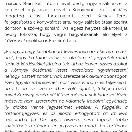
március 8-án kelt utolsó levél pedig ugyancsak ezzel a
kérdéssel foglalkozott: mivel a Környeynél letett példány
rengeteg elírást tartalmazott, ezért Karacs Teréz
feljogosította a könyvtárost arra, hogy saját belátása szerint
döntsön a szöveg sorsáról. Az egész helyzet pikantériáját
pedig fokozza, hogy végül hagyatékának lelőhelyét a
Fővárosi Lapok
ban is közhírré tette:
„Én ugyan egy korábban írt levelemben arra kértem a tek.
urat, hogy ha talán valaki az általam irt jegyzetek miatt
terhelő kérdésekkel járulna tek. úrhoz legyen szives azokat
a Környey öcsémnél letett másolatra figyelmeztetni
nehogy tisztelt tanár úrnak szerezzenek alkalmatlanságot.
Ezen figyelmeztetésemet most visszavonom, és teljessen t.
urra bízom az ezen esetben való eljárást, föképen azért,
mivel Környey öcsémnél létező másolat sok hiánnyal lévén
másolva nem szeretném ha valamely irodalmi egyéniség
ily alakba venné jegyzetimet kezébe. A függelék, a
tartalomjegyzék, és az elöszó elhagyatott az itt levö
másolatba […] De úgyis hiszem, nem fognak többé
zaklatások történni ezen jegyzeteim miatt, ha történnek