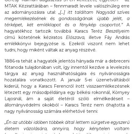
MTAK Kézirattárában – fennmaradt levele valószínűleg erre
az adományozásra utal:
„[…] itt találtam Nagysád szíves
megemlékezésének és gondosságának újabb jelét, a
térképet, két emléklapot és a fénykép csoportot.”
A
hagyatékhoz tartozik továbbá Karacs Teréz
Beszélyeim
című kötetének kéziratos
Előszava,
illetve Fáy András
emlékkönyvi bejegyzése is. Ezekről viszont nem lehet
tudni, hogy miként váltak az anyag részévé.
1886-ra tehát a hagyaték jelentős hányada már a debreceni
főtanoda tulajdonában volt, így innentől kezdve a levelezés
tárgya az anyag használhatóságára és nyilvánosságra
hozatalára vonatkozott. A január 5-ei üzenetváltásból
kiderül, hogy a Karacs Ferencről írott visszaemlékezésnek
létezett egy másodpéldánya egy békési rokonnál, Környey
Lajosnál, ám a saját életéről szóló elmélkedéseit –
állományvédelmi okokból – Karacs Teréz nem óhajtotta a
nagy nyilvánosság számára elérhetővé tenni:
„Én az utóbbi időben többek által lettem sürgetve egyszerű
életem vázolására, annyira, hogy kénytelen voltam