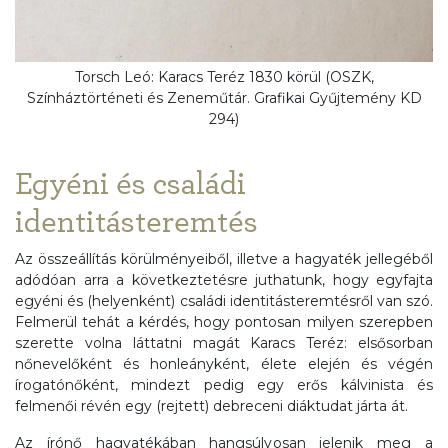
Torsch Leó: Karacs Teréz 1830 körül (OSZK,
Színháztörténeti és Zeneműtár. Grafikai Gyűjtemény KD
294)
Egyéni és családi
identitásteremtés
Az összeállítás körülményeiből, illetve a hagyaték jellegéből
adódóan arra a következtetésre juthatunk, hogy egyfajta
egyéni és (helyenként) családi identitásteremtésről van szó.
Felmerül tehát a kérdés, hogy pontosan milyen szerepben
szerette volna láttatni magát Karacs Teréz: elsősorban
nőnevelőként és honleányként, élete elején és végén
írogatónőként, mindezt pedig egy erős kálvinista és
felmenői révén egy (rejtett) debreceni diáktudat járta át.
Az írónő hagyatékában hangsúlyosan jelenik meg a