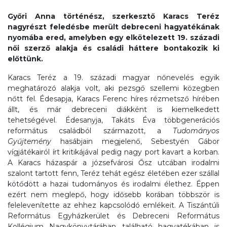
Győri Anna történész, szerkesztő Karacs Teréz
nagyrészt feledésbe merült debreceni hagyatékának
nyomába ered, amelyben egy elkötelezett 19. századi
női szerző alakja és családi háttere bontakozik ki
előttünk.
Karacs Teréz a 19. századi magyar nőnevelés egyik
meghatározó alakja volt, aki pezsgő szellemi közegben
nőtt fel. Édesapja, Karacs Ferenc híres rézmetsző hírében
állt, és már debreceni diákként is kiemelkedett
tehetségével. Édesanyja, Takáts Éva többgenerációs
református családból származott, a
Tudományos
Gyűjtemény
hasábjain megjelenő, Sebestyén Gábor
vígjátékairól írt kritikájával pedig nagy port kavart a korban.
A Karacs házaspár a józsefvárosi Ősz utcában irodalmi
szalont tartott fenn, Teréz tehát egész életében ezer szállal
kötődött a hazai tudományos és irodalmi élethez. Éppen
ezért nem meglepő, hogy idősebb korában többször is
felelevenítette az ehhez kapcsolódó emlékeit. A Tiszántúli
Református Egyházkerület és Debreceni Református
Kollégium Nagykönyvtárában található hagyatékában is