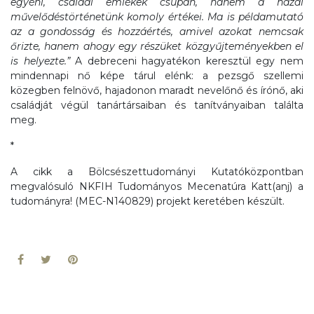
egyéni, családi emlékek csupán, hanem a hazai
művelődéstörténetünk komoly értékei. Ma is példamutató
az a gondosság és hozzáértés, amivel azokat nemcsak
őrizte, hanem ahogy egy részüket közgyűjteményekben el
is helyezte.”
A debreceni hagyatékon keresztül egy nem
mindennapi nő képe tárul elénk: a pezsgő szellemi
közegben felnövő, hajadonon maradt nevelőnő és írónő, aki
családját végül tanártársaiban és tanítványaiban találta
meg.
*
A cikk a Bölcsészettudományi Kutatóközpontban
megvalósuló NKFIH Tudományos Mecenatúra Katt(anj) a
tudományra! (MEC-N140829) projekt keretében készült.