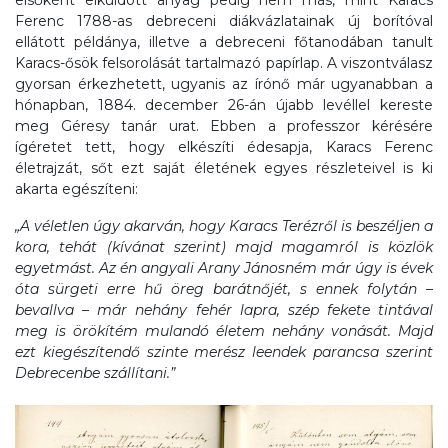
Ferenc 1788-as debreceni diákvázlatainak új borítóval
ellátott példánya, illetve a debreceni főtanodában tanult
Karacs-ősök felsorolását tartalmazó papírlap. A viszontválasz
gyorsan érkezhetett, ugyanis az írónő már ugyanabban a
hónapban, 1884. december 26-án újabb levéllel kereste
meg Géresy tanár urat. Ebben a professzor kérésére
ígéretet tett, hogy elkészíti édesapja, Karacs Ferenc
életrajzát, sőt ezt saját életének egyes részleteivel is ki
akarta egészíteni:
„A véletlen úgy akarván, hogy Karacs Terézről is beszéljen a
kora, tehát (kívánat szerint) majd magamról is közlök
egyetmást. Az én angyali Arany Jánosném már úgy is évek
óta sürgeti erre hű öreg barátnőjét, s ennek folytán –
bevallva – már nehány fehér lapra, szép fekete tintával
meg is örökítém mulandó életem nehány vonását. Majd
ezt kiegészítendő szinte merész leendek parancsa szerint
Debrecenbe szállítani.”