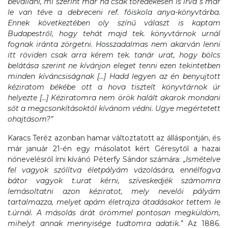
bevallani, mi szerint már ha csak töredékesen is irva s már
le van téve a debreceni ref. főiskola anya-könyvtárba.
Ennek következtében oly színű választ is kaptam
Budapestről, hogy tehát majd tek. könyvtárnok urnál
fognak iránta zörgetni. Hosszadalmas nem akarván lenni
itt röviden csak arra kérem tek. tanár urat, hogy bölcs
belátása szerint ne kívánjon eleget tenni ezen tekintetben
minden kíváncsiságnak […] Hadd legyen az én benyujtott
kéziratom békébe ott a hova tisztelt könyvtárnok úr
helyezte […] Kéziratomra nem örök halált akarok mondani
sőt a megcsonkításoktól kívánom védni. Ugye megértetett
ohajtásom?”
Karacs Teréz azonban hamar változtatott az álláspontján, és
már január 21-én egy másolatot kért Géresytől a hazai
nőnevelésről írni kívánó Péterfy Sándor számára:
„Ismételve
fel vagyok szólítva életpályám vázolására, ennélfogva
bátor vagyok t.urat kérni, szíveskedjék számomra
lemásoltatni azon kéziratot, mely nevelői pályám
tartalmazza, melyet apám életrajza átadásakor tettem le
t.úrnál. A másolás árát örömmel pontosan megküldöm,
mihelyt annak mennyisége tudtomra adatik.”
Az 1886.