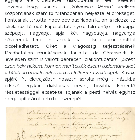
egyfajta látens debreceni diáktudattal is. Nem véletlen
ugyanis, hogy Karacs a
„kálvinista Róma”
szellemi
központjának számító főtanodában helyezte el örökségét.
Fontosnak tartotta, hogy egy papírlapon külön is jelezze az
iskolához fűződő kapcsolatát: nyolc felmenője – dédapja,
szépapja, nagyapja, apja, két nagybátyja, nagyanyja
nővérének férje és annak fia – kollégiumi múlttal
dicsekedhetett. Őket a világosság terjesztésének
fáradhatatlan munkásainak tartotta, de Géresynek írt
levelében színt is vallott debreceni diáköntudatáról:
„Szent
azon hely nekem, honnan merítették őseim tudományukat
a tőlök én ötödik ízük nyertem lelkem müveltségét.”
Karacs
apjáról írt életrajzában hosszan sorolta még a házukba
érkező egykori diáktársak nevét, továbbá kimerítő
részletességgel ecsetelte apjának a pesti helvét egyház
megalapításánál betöltött szerepét.