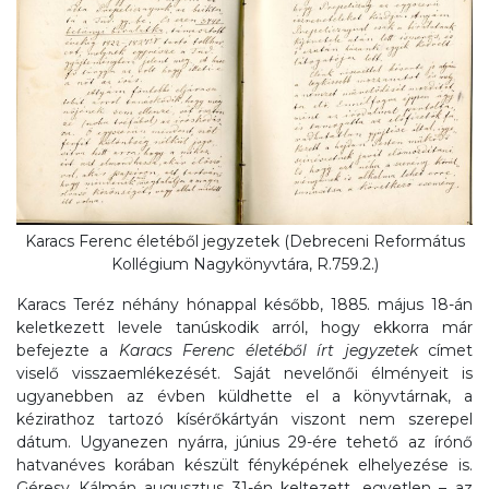
Karacs Ferenc életéből jegyzetek (Debreceni Református
Kollégium Nagykönyvtára, R.759.2.)
Karacs Teréz néhány hónappal később, 1885. május 18-án
keletkezett levele tanúskodik arról, hogy ekkorra már
befejezte a
Karacs Ferenc életéből írt jegyzetek
címet
viselő visszaemlékezését. Saját nevelőnői élményeit is
ugyanebben az évben küldhette el a könyvtárnak, a
kézirathoz tartozó kísérőkártyán viszont nem szerepel
dátum. Ugyanezen nyárra, június 29-ére tehető az írónő
hatvanéves korában készült fényképének elhelyezése is.
Géresy Kálmán augusztus 31-én keltezett, egyetlen – az