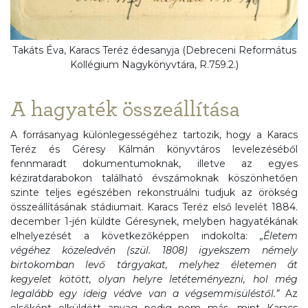
Takáts Éva, Karacs Teréz édesanyja (Debreceni Református
Kollégium Nagykönyvtára, R.759.2.)
A hagyaték összeállítása
A forrásanyag különlegességéhez tartozik, hogy a Karacs
Teréz és Géresy Kálmán könyvtáros levelezéséből
fennmaradt dokumentumoknak, illetve az egyes
kéziratdarabokon található évszámoknak köszönhetően
szinte teljes egészében rekonstruálni tudjuk az örökség
összeállításának stádiumait. Karacs Teréz első levelét 1884.
december 1-jén küldte Géresynek, melyben hagyatékának
elhelyezését a következőképpen indokolta:
„Életem
végéhez közeledvén (szül. 1808) igyekszem némely
birtokomban levő tárgyakat, melyhez életemen át
kegyelet kötött, olyan helyre letéteményezni, hol még
legalább egy ideig védve van a végsemmisüléstől.”
Az
elsőként elküldött anyag pedig nem más, mint Karacs