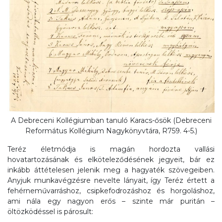
A Debreceni Kollégiumban tanuló Karacs-ősök (Debreceni
Református Kollégium Nagykönyvtára, R759. 4-5.)
Teréz életmódja is magán hordozta vallási
hovatartozásának és elköteleződésének jegyeit, bár ez
inkább áttételesen jelenik meg a hagyaték szövegeiben.
Anyjuk munkavégzésre nevelte lányait, így Teréz értett a
fehérneművarráshoz, csipkefodrozáshoz és horgoláshoz,
ami nála egy nagyon erős – szinte már puritán –
öltözködéssel is párosult: