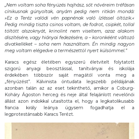
„Nem voltam soha fényüzés hajhász, sőt nővéreim tréfásan
cínikusnak gúnyoltak, anyám pedig nem ritkán mondá:
»Ez a Teréz valódi vén papnénak való ízléssel öltözik.«
Pedig mindig tiszta csinos voltam, de fodrot, csipkét, tollal
töltött alszoknyát, krinolint nem viseltem, azaz alakom
díszítésére, vagy hiányai fedezésére, a – koronkéént változó
divatkelléket – soha nem használtam. Én mindig nagyon
meg voltam elégedve a természettöl nyert külsömmel.”
Karacs egész életében egyszerű életvitelt folytatott
szigorú anyagi beosztással, tanítványai és iskolája
érdekében többször saját magától vonta meg a
„fényűzést”. Kálvinista öntudata legszebb példájának
azonban talán az az eset tekinthető, amikor a Coburg-
Koháry Ágoston herceg és neje által felajánlott nevelőnői
állást azon indokkal utasította el, hogy a legkatolikusabb
francia király leánya úgysem fogadhatja el a
legprotestánsabb Karacs Terézt.